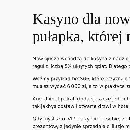
Kasyno dla now
pułapka, której 
Nowicjusze wchodzą do kasyna z nadzieją
reguł z liczbą 5% ukrytych opłat. Dlatego 
Weźmy przykład bet365, które przyznaje 
musisz wydać 6 000 zł, a to w praktyce z
And Unibet potrafi dodać jeszcze jeden ha
tak jakbyś zostawił otwarte drzwi w hotel
Gdy myślisz o „VIP”, przypomnij sobie, że
prezentów, a jedynie sprzedaje ci iluzję m