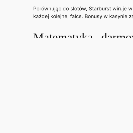
Porównując do slotów, Starburst wiruje 
każdej kolejnej falce. Bonusy w kasynie z
Matematyka „darmowy
Obrót 40‑krotny przy bonusie 150 zł z U
popularnym automacie, twoje szanse na 
But LVBet woli podkładać inną liczbę – 2
20‑krotny zwrot, co w praktyce oznacza s
Or you can calculate expected value: (bon
obrotem wynik to 0,62 zł – czyli mniej ni
Wymóg obrotu: od 20‑krotnego do 4
Czas na wykorzystanie: od 24 do 72