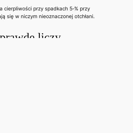
 cierpliwości przy spadkach 5‑% przy
ają się w niczym nieoznaczonej otchłani.
prawdę liczy
 średniej stawce zwrotu (RTP) 96% w
wymogu.
ł grania za 100 zł bonusu, czyli
 200 zł przy RTP 0,93 i 30‑krotnym